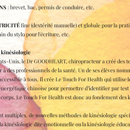
NS
: brevet, bac, permis de conduire, etc.
RICITÉ
fine (dextérité manuelle) et globale pour la prati
n du stylo pour l'écriture, etc.
kinésiologie
ats-Unis, le Dr GOODHEART, chiropracteur a créé des te
r à des professionnels de la santé. Un de ses élèves no
ccessible à tous. Il crée Le Touch For Health qui utilise l
énergétique chinoise pour permettre d’identifier par tes
du corps. Le Touch For Health est donc au fondement des 
nt multiples, de nouvelles méthodes de kinésiologie spécia
 kinésiologie dite émotionnelle ou la kinésiologie éduca