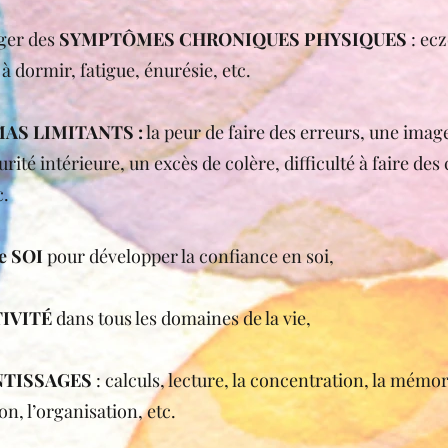
ager des
SYMPTÔMES CHRONIQUES PHYSIQUES
: ec
 à dormir, fatigue, énurésie, etc.
AS LIMITANTS :
la peur de faire des erreurs, une imag
urité intérieure, un excès de colère, difficulté à faire de
tc.
e SOI
pour développer la confiance en soi,
IVITÉ
dans tous les domaines de la vie,
NTISSAGES
: calculs, lecture, la concentration, la mémor
n, l’organisation, etc.