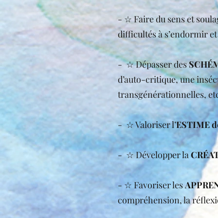
- ☆ Faire du sens et soul
difficultés à s’endormir et
- ☆ Dépasser des
SCHÉM
d’auto-critique, une inséc
transgénérationnelles, e
- ☆ Valoriser l’
ESTIME d
- ☆ Développer la
CRÉAT
- ☆ Favoriser les
APPRE
compréhension, la réflexio