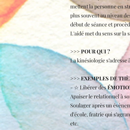
mettent la personne en st
plus souvent au niveau des
début de séance et procèd
L'aidé met du sens sur la 
>>> POUR QUI ?
La kinésiologie s’adresse 
>>> EXEMPLES DE THÈM
- ☆ Libérer des
ÉMOTION
Apaiser le relationnel à soi
Soulager après un évènem
d’école, fratrie qui s’agra
etc.