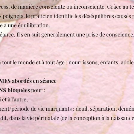
ress, de manière consciente ou inconsciente. Grâce au tes
 poignets, le praticien identifie les déséquilibres causés
e à une équilibration.
séance. Il s'en suit généralement une prise de conscience
à tout le monde et à tout âge : nourrissons, enfants, adole
ES abordés en séance
S bloquées
pour :
 et à l’autre,
ent/période de vie marquants : deuil, séparation, dé
ndit, dans la vie périnatale (de la conception à la naissan