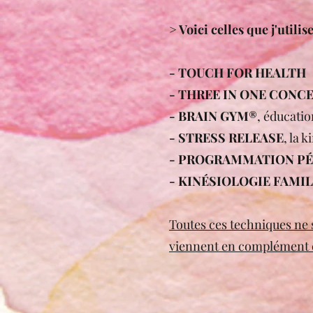
> Voici celles que j'utilis
​- TOUCH FOR HEALTH
- THREE IN ONE CONCE
- BRAIN GYM®
, éducati
- STRESS RELEASE
, la 
- PROGRAMMATION PÉ
- KINÉSIOLOGIE FAMI
Toutes ces techniques ne s
viennent en complément e