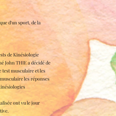
que d'un sport, de la
sts de Kinésiologie
mmé John THIE a décidé de
e test musculaire et les
t musculaire les réponses
kinésiologies
lisée ont vu le jour
tive.