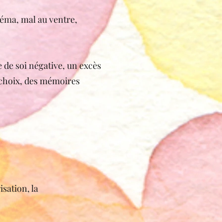
zéma, mal au ventre,
e de soi négative, un excès
s choix, des mémoires
isation, la