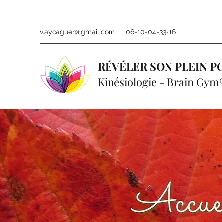
v.aycaguer@gmail.com
06-10-04-33-16
RÉVÉLER SON PLEIN P
Kinésiologie - Brain Gym