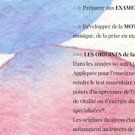
- ☆ Préparer aux
EXAME
- ☆ Développer de la
MOT
musique, de la prise en mai
>>> LES ORIGINES de la 
Dans les années 60 aux Et
Appliquée pour l’enseigne
rendre le test musculaire a
points d’acupressure de l’
de vitalité ou d’énergie 
spécialisées®.
Les origines du stress éta
notamment au travers de la