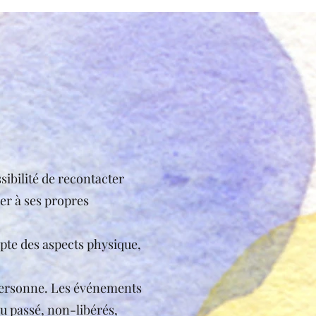
sibilité de recontacter
der à ses propres
mpte des aspects physique,
 personne. Les événements
du passé, non-libérés,