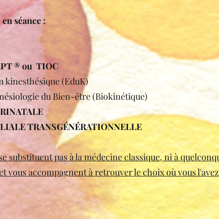
e en séance :
PT ® ou TIOC
on kinesthésique (EduK)
kinésiologie du Bien-être (Biokinétique)
RINATALE
LLIALE TRANSGÉNÉRATIONNELLE
e substituent pas à la médecine classique, ni à quelconq
t vous accompagnent à retrouver le choix où vous l'avez